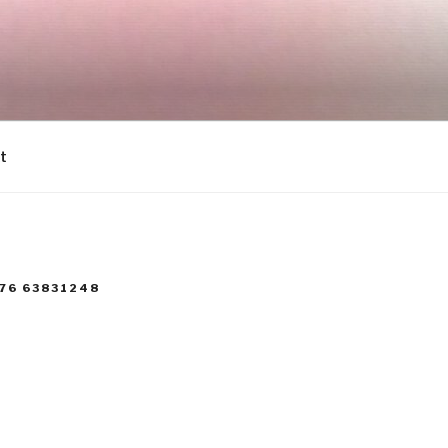
t
76 63831248