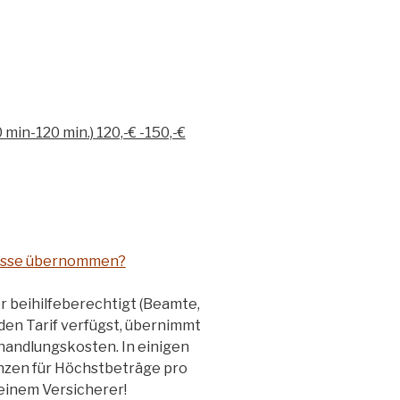
 min-120 min.) 120,-€ -150,-€
kasse übernommen?
r beihilfeberechtigt (Beamte,
en Tarif verfügst, übernimmt
handlungskosten. In einigen
nzen für Höchstbeträge pro
deinem Versicherer!