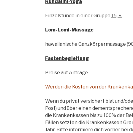
Kundalini-Yoga
Einzelstunde in einer Gruppe
15,-€
Lom-Lomi-Massage
hawaiianische Ganzkörpermassage (
90
Fastenbegleitung
Preise auf Anfrage
Werden die Kosten von der Kranken
Wenn du privat versichert bist und/ode
Post) und über einen dementsprechend
die Krankenkassen bis zu 100% der Be
Fällen setzten die Krankenkassen Gre
Jahr. Bitte informiere dich vorher bei 