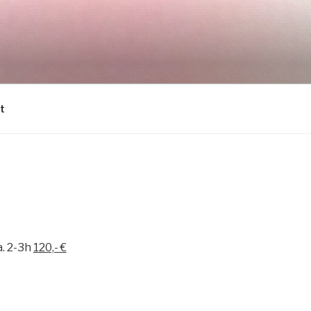
t
. 2-3h
120,- €