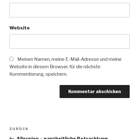
Website
Meinen Namen, meine E-Mail-Adresse und meine
Website in diesem Browser, für die nächste
Kommentierung, speichern.
Beitrags-
Vorheriger
ZURÜCK
Navigation
Beitrag
Allergien – ganzheitliche Betrachtung