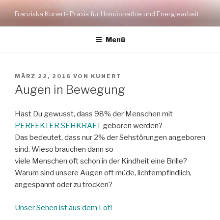
Zum
Franziska Kunert- Praxis für Homöopathie und Energiearbeit
Inhalt
springen
Menü
VERÖFFENTLICHT
MÄRZ 22, 2016
VON
KUNERT
AM
Augen in Bewegung
Hast Du gewusst, dass 98% der Menschen mit
PERFEKTER SEHKRAFT
geboren werden?
Das bedeutet, dass nur 2% der Sehstörungen angeboren
sind. Wieso brauchen dann so
viele Menschen oft schon in der Kindheit eine Brille?
Warum sind unsere Augen oft müde, lichtempfindlich,
angespannt oder zu trocken?
Unser Sehen ist aus dem Lot!