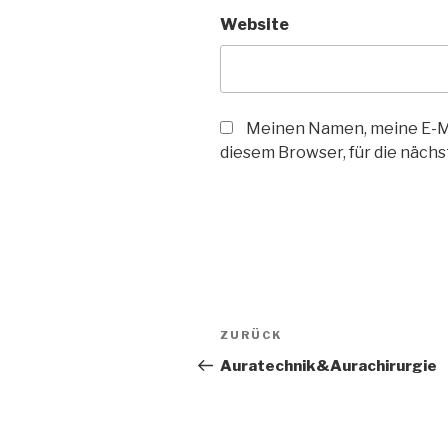
Website
Meinen Namen, meine E-Ma
diesem Browser, für die näch
Beitrags-
Vorheriger
ZURÜCK
Navigation
Beitrag
Auratechnik&Aurachirurgie