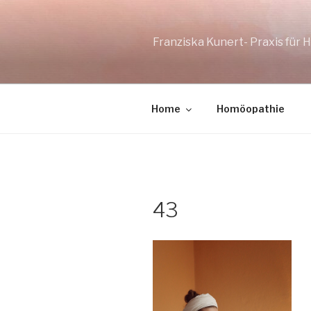
Zum
Inhalt
springen
Franziska Kunert- Praxis für
Home
Homöopathie
43