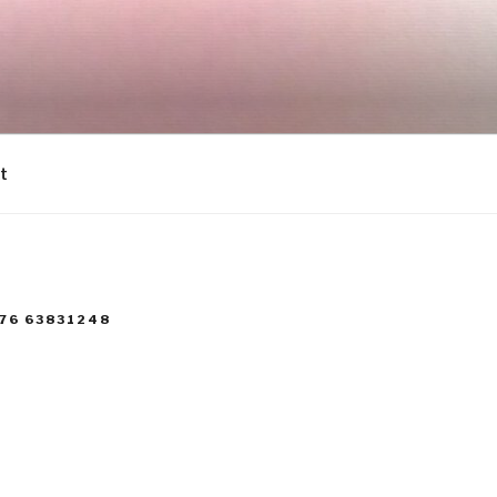
t
76 63831248